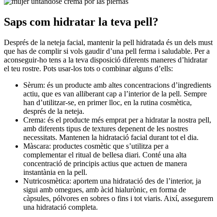
Saps com hidratar la teva pell?
Després de la neteja facial, mantenir la pell hidratada és un dels must
que has de complir si vols gaudir d’una pell ferma i saludable. Per a
aconseguir-ho tens a la teva disposició diferents maneres d’hidratar
el teu rostre. Pots usar-los tots o combinar alguns d’ells:
Sèrum: és un producte amb altes concentracions d’ingredients
actiu, que es van alliberant cap a l’interior de la pell. Sempre
han d’utilitzar-se, en primer lloc, en la rutina cosmètica,
després de la neteja.
Crema: és el producte més emprat per a hidratar la nostra pell,
amb diferents tipus de textures depenent de les nostres
necessitats. Mantenen la hidratació facial durant tot el dia.
Màscara: productes cosmètic que s’utilitza per a
complementar el ritual de bellesa diari. Conté una alta
concentració de principis actius que actuen de manera
instantània en la pell.
Nutricosmètica: aportem una hidratació des de l’interior, ja
sigui amb omegues, amb àcid hialurònic, en forma de
càpsules, pólvores en sobres o fins i tot viaris. Així, assegurem
una hidratació completa.