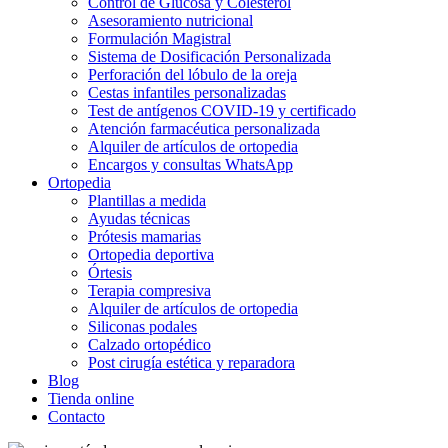
Control de Glucosa y Colesterol
Asesoramiento nutricional
Formulación Magistral
Sistema de Dosificación Personalizada
Perforación del lóbulo de la oreja
Cestas infantiles personalizadas
Test de antígenos COVID-19 y certificado
Atención farmacéutica personalizada
Alquiler de artículos de ortopedia
Encargos y consultas WhatsApp
Ortopedia
Plantillas a medida
Ayudas técnicas
Prótesis mamarias
Ortopedia deportiva
Órtesis
Terapia compresiva
Alquiler de artículos de ortopedia
Siliconas podales
Calzado ortopédico
Post cirugía estética y reparadora
Blog
Tienda online
Contacto