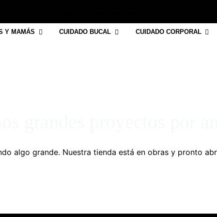
Envíos gratis en pedidos superiores a 50€
S Y MAMÁS
CUIDADO BUCAL
CUIDADO CORPORAL
s grandes proyectos por a
do algo grande. Nuestra tienda está en obras y pronto abr