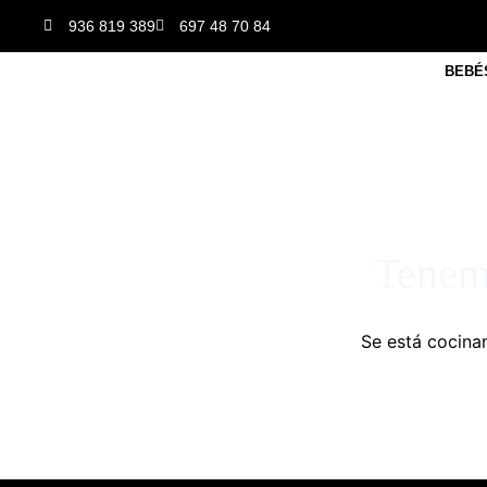
936 819 389
697 48 70 84
BEBÉ
Tenemo
Se está cocinan