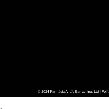
© 2024 Farmàcia Anaïs Barrachina, Ltd |
Polí