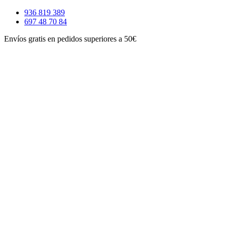
Ir
936 819 389
al
697 48 70 84
contenido
Envíos gratis en pedidos superiores a 50€