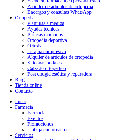
Atención farmacéutica personalizada
Alquiler de artículos de ortopedia
Encargos y consultas WhatsApp
Ortopedia
Plantillas a medida
Ayudas técnicas
Prótesis mamarias
Ortopedia deportiva
Órtesis
Terapia compresiva
Alquiler de artículos de ortopedia
Siliconas podales
Calzado ortopédico
Post cirugía estética y reparadora
Blog
Tienda online
Contacto
Inicio
Farmacia
Farmacia
Eventos
Promociones
Trabaja con nosotros
Servicios