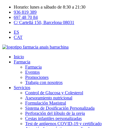
Horario: lunes a sábado de 8:30 a 21:30
936 819 389
697 48 70 84
C/ Cartellá 150, Barcelona 08031
ES
CAT
Inicio
Farmacia
Farmacia
Eventos
Promociones
Trabaja con nosotros
Servicios
Control de Glucosa y Colesterol
Asesoramiento nutricional
Formulación Magistral
Sistema de Dosificación Personalizada
Perforación del lóbulo de la oreja
Cestas infantiles personalizadas
Test de antígenos COVID-19 y certificado