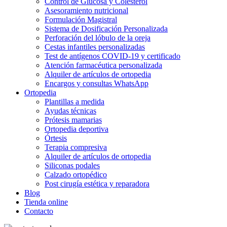
Control de Glucosa y Colesterol
Asesoramiento nutricional
Formulación Magistral
Sistema de Dosificación Personalizada
Perforación del lóbulo de la oreja
Cestas infantiles personalizadas
Test de antígenos COVID-19 y certificado
Atención farmacéutica personalizada
Alquiler de artículos de ortopedia
Encargos y consultas WhatsApp
Ortopedia
Plantillas a medida
Ayudas técnicas
Prótesis mamarias
Ortopedia deportiva
Órtesis
Terapia compresiva
Alquiler de artículos de ortopedia
Siliconas podales
Calzado ortopédico
Post cirugía estética y reparadora
Blog
Tienda online
Contacto