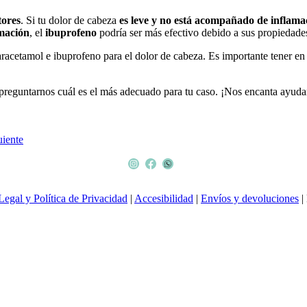
tores
. Si tu dolor de cabeza
es leve y no está acompañado de inflama
amación
, el
ibuprofeno
podría ser más efectivo debido a sus propiedades
paracetamol e ibuprofeno para el dolor de cabeza. Es importante tener e
preguntarnos cuál es el más adecuado para tu caso. ¡Nos encanta ayuda
uiente
Legal y Política de Privacidad
|
Accesibilidad
|
Envíos y devoluciones
|