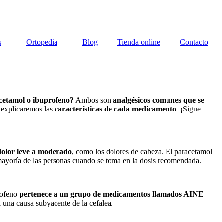
s
Ortopedia
Blog
Tienda online
Contacto
cetamol o ibuprofeno?
Ambos son
analgésicos comunes que se
e explicaremos las
características de cada medicamento
. ¡Sigue
 dolor leve a moderado
, como los dolores de cabeza. El paracetamol
mayoría de las personas cuando se toma en la dosis recomendada.
profeno
pertenece a un grupo de medicamentos llamados AINE
 una causa subyacente de la cefalea.