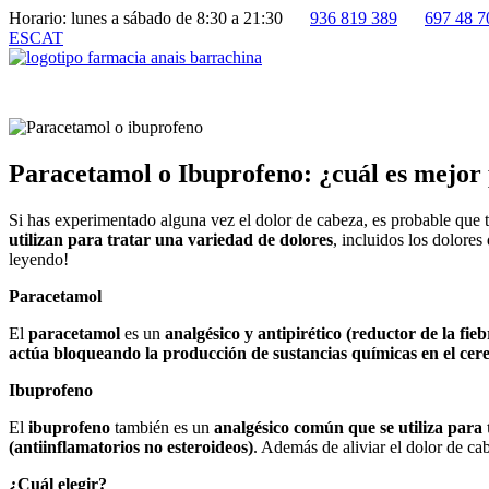
Horario: lunes a sábado de 8:30 a 21:30
936 819 389
697 48 7
ES
CAT
Paracetamol o Ibuprofeno: ¿cuál es mejor 
Si has experimentado alguna vez el dolor de cabeza, es probable que 
utilizan para tratar una variedad de dolores
, incluidos los dolore
leyendo!
Paracetamol
El
paracetamol
es un
analgésico y antipirético (reductor de la fieb
actúa bloqueando la producción de sustancias químicas en el cer
Ibuprofeno
El
ibuprofeno
también es un
analgésico común que se utiliza para t
(antiinflamatorios no esteroideos)
. Además de aliviar el dolor de ca
¿Cuál elegir?