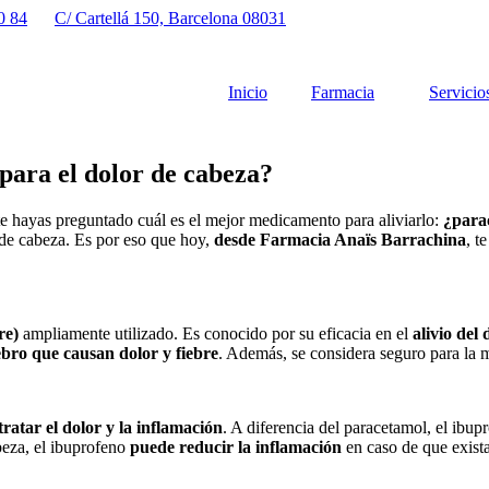
0 84
C/ Cartellá 150, Barcelona 08031
Inicio
Farmacia
Servicio
para el dolor de cabeza?
te hayas preguntado cuál es el mejor medicamento para aliviarlo:
¿para
s de cabeza. Es por eso que hoy,
desde Farmacia Anaïs Barrachina
, t
re)
ampliamente utilizado. Es conocido por su eficacia en el
alivio del
ebro que causan dolor y fiebre
. Además, se considera seguro para la 
ratar el dolor y la inflamación
. A diferencia del paracetamol, el ibu
beza, el ibuprofeno
puede reducir la inflamación
en caso de que exista