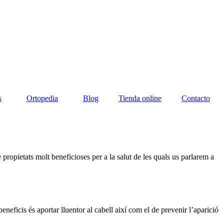
s
Ortopedia
Blog
Tienda online
Contacto
ropietats molt beneficioses per a la salut de les quals us parlarem a
beneficis és aportar lluentor al cabell així com el de prevenir l’aparició