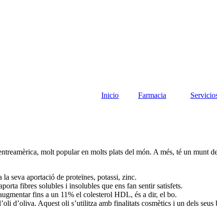
Inicio
Farmacia
Servicio
ntreamèrica, molt popular en molts plats del món. A més, té un munt de p
la seva aportació de proteïnes, potassi, zinc.
aporta fibres solubles i insolubles que ens fan sentir satisfets.
t augmentar fins a un 11% el colesterol HDL, és a dir, el bo.
oli d’oliva. Aquest oli s’utilitza amb finalitats cosmètics i un dels seus 