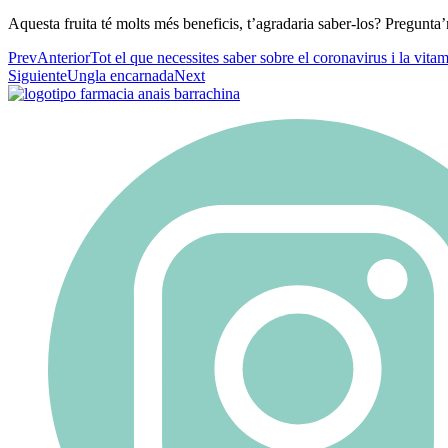
Aquesta fruita té molts més beneficis, t’agradaria saber-los? Pregunta’
Prev
Anterior
Tot el que necessites saber sobre el coronavirus i la vita
Siguiente
Ungla encarnada
Next