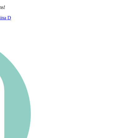
ns!
mina D