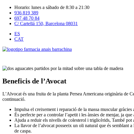
Horario: lunes a sábado de 8:30 a 21:30
936 819 389
697 48 70 84
C/ Cartellá 150, Barcelona 08031
ES
CAT
Beneficis de l’Avocat
L’Alvocat és una fruita de la planta Persea Americana originària de Ce
continuació.
Impulsa el creixement i reparació de la massa muscular gràcies a 
És perfecte per a controlar l’apetit i les ànsies de menjar, ja que 
Ajuda a reduir els nivells de colesterol i triglicèrids, També po
La llavor de l’alvocat posseeix un oli natural que és semblant a l’
de caspa.