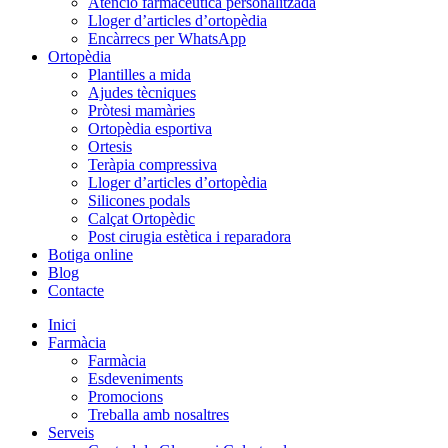
Atenció farmacèutica personalitzada
Lloger d’articles d’ortopèdia
Encàrrecs per WhatsApp
Ortopèdia
Plantilles a mida
Ajudes tècniques
Pròtesi mamàries
Ortopèdia esportiva
Ortesis
Teràpia compressiva
Lloger d’articles d’ortopèdia
Silicones podals
Calçat Ortopèdic
Post cirugia estètica i reparadora
Botiga online
Blog
Contacte
Inici
Farmàcia
Farmàcia
Esdeveniments
Promocions
Treballa amb nosaltres
Serveis