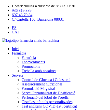
Horari: dilluns a dissabte de 8:30 a 21:30
936 819 389
697 48 70 84
C/ Cartellà 150, Barcelona 08031
ES
CAT
Inici
Farmàcia
Farmàcia
Esdeveniments
Promocions
Treballa amb nosaltres
Serveis
Control de Glucosa i Colesterol
Assessorament nutricional
Formulació Magistral
Servei Personalitzat de Dosificació
Perforació del lòbul de l’orella
Cistelles infantils personalitzades
Test antígens COVID-19 i certificat