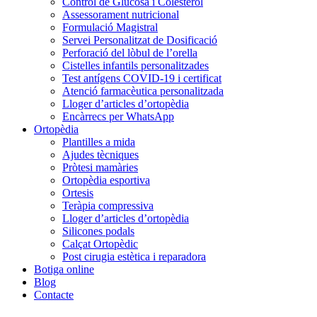
Control de Glucosa i Colesterol
Assessorament nutricional
Formulació Magistral
Servei Personalitzat de Dosificació
Perforació del lòbul de l’orella
Cistelles infantils personalitzades
Test antígens COVID-19 i certificat
Atenció farmacèutica personalitzada
Lloger d’articles d’ortopèdia
Encàrrecs per WhatsApp
Ortopèdia
Plantilles a mida
Ajudes tècniques
Pròtesi mamàries
Ortopèdia esportiva
Ortesis
Teràpia compressiva
Lloger d’articles d’ortopèdia
Silicones podals
Calçat Ortopèdic
Post cirugia estètica i reparadora
Botiga online
Blog
Contacte