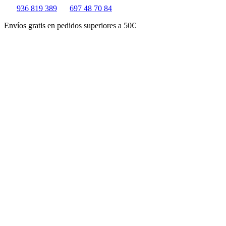
Ir
936 819 389
697 48 70 84
al
Envíos gratis en pedidos superiores a 50€
contenido