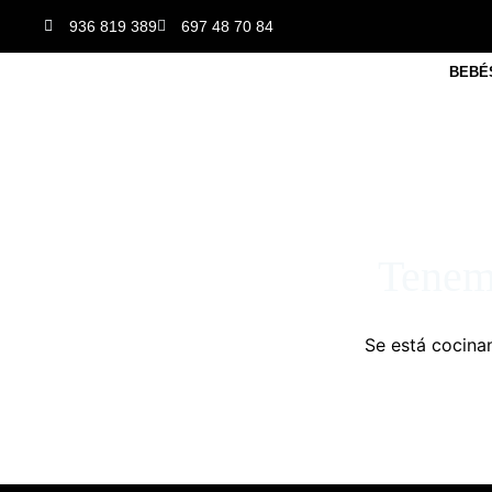
936 819 389
697 48 70 84
BEBÉ
Tenemo
Se está cocinan