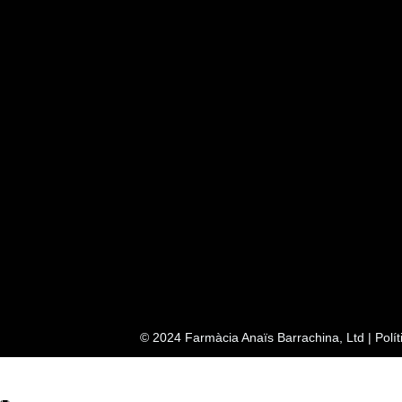
© 2024 Farmàcia Anaïs Barrachina, Ltd |
Polí