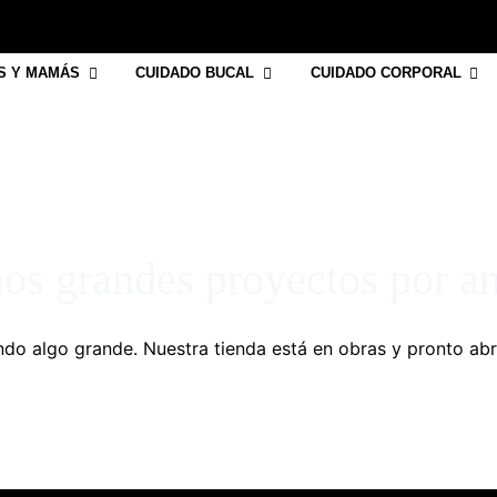
Envíos gratis en pedidos superiores a 50€
S Y MAMÁS
CUIDADO BUCAL
CUIDADO CORPORAL
s grandes proyectos por a
do algo grande. Nuestra tienda está en obras y pronto abr