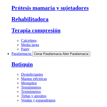
Prótesis mamaria y sujetadores
Rehabilitadora
Terapia compresión
Calcetines
Media larga
Panty
Parafarmacia
Cerrar Parafarmacia
Abrir Parafarmacia
Botiquín
Desinfectantes
Mantas eléctricas
Mosquitos
Tensiómetros
Termómetros
Tiritas y apositos
Vendas y esparadrapos