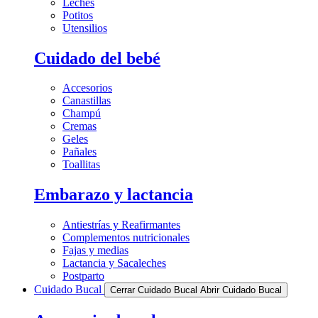
Leches
Potitos
Utensilios
Cuidado del bebé
Accesorios
Canastillas
Champú
Cremas
Geles
Pañales
Toallitas
Embarazo y lactancia
Antiestrías y Reafirmantes
Complementos nutricionales
Fajas y medias
Lactancia y Sacaleches
Postparto
Cuidado Bucal
Cerrar Cuidado Bucal
Abrir Cuidado Bucal