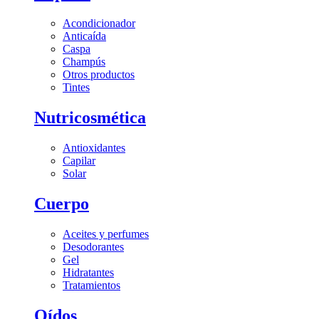
Acondicionador
Anticaída
Caspa
Champús
Otros productos
Tintes
Nutricosmética
Antioxidantes
Capilar
Solar
Cuerpo
Aceites y perfumes
Desodorantes
Gel
Hidratantes
Tratamientos
Oídos