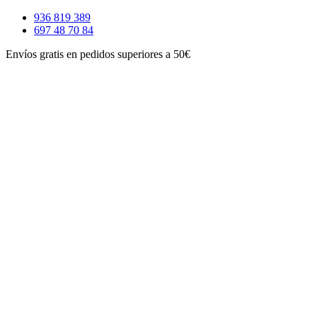
Ir
936 819 389
al
697 48 70 84
contenido
Envíos gratis en pedidos superiores a 50€