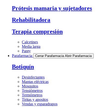
Prótesis mamaria y sujetadores
Rehabilitadora
Terapia compresión
Calcetines
Media larga
Panty
Parafarmacia
Cerrar Parafarmacia
Abrir Parafarmacia
Botiquín
Desinfectantes
Mantas eléctricas
Mosquitos
Tensiómetros
Termómetros
Tiritas y apositos
Vendas y esparadrapos