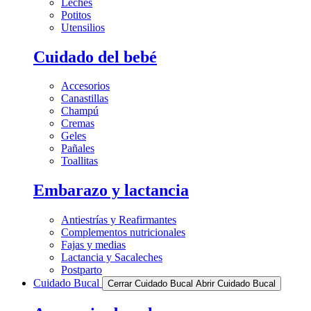
Leches
Potitos
Utensilios
Cuidado del bebé
Accesorios
Canastillas
Champú
Cremas
Geles
Pañales
Toallitas
Embarazo y lactancia
Antiestrías y Reafirmantes
Complementos nutricionales
Fajas y medias
Lactancia y Sacaleches
Postparto
Cuidado Bucal
Cerrar Cuidado Bucal
Abrir Cuidado Bucal