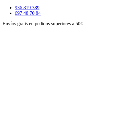
Ir
936 819 389
al
697 48 70 84
contenido
Envíos gratis en pedidos superiores a 50€