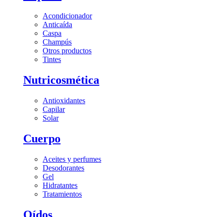
Acondicionador
Anticaída
Caspa
Champús
Otros productos
Tintes
Nutricosmética
Antioxidantes
Capilar
Solar
Cuerpo
Aceites y perfumes
Desodorantes
Gel
Hidratantes
Tratamientos
Oídos