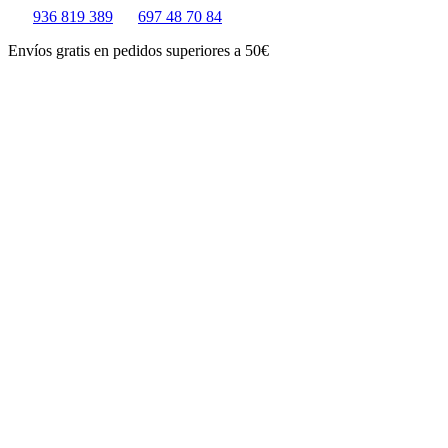
Ir
936 819 389
697 48 70 84
al
Envíos gratis en pedidos superiores a 50€
contenido