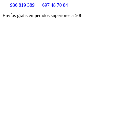
Ir
936 819 389
697 48 70 84
al
Envíos gratis en pedidos superiores a 50€
contenido