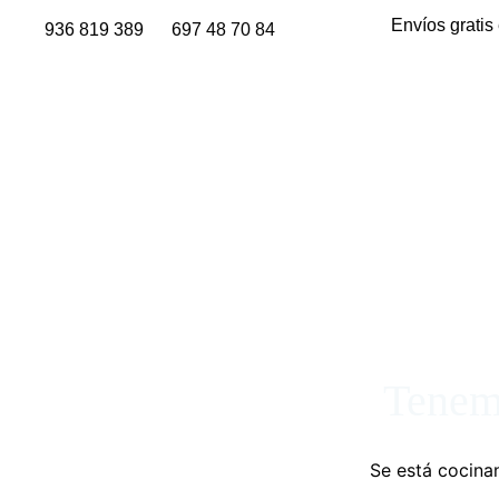
Envíos gratis
936 819 389
697 48 70 84
Tenemo
Se está cocinan