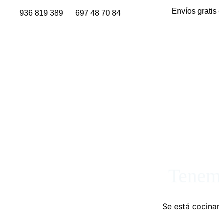
Envíos gratis
936 819 389
697 48 70 84
Tenemo
Se está cocinan