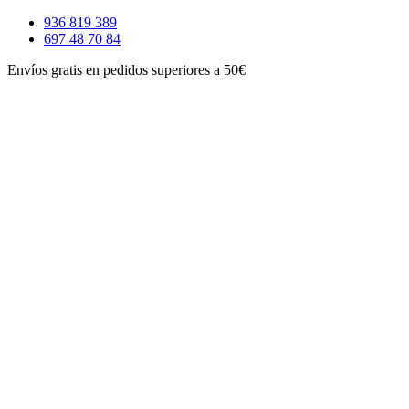
Ir
936 819 389
al
697 48 70 84
contenido
Envíos gratis en pedidos superiores a 50€