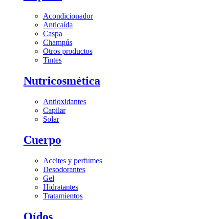
Acondicionador
Anticaída
Caspa
Champús
Otros productos
Tintes
Nutricosmética
Antioxidantes
Capilar
Solar
Cuerpo
Aceites y perfumes
Desodorantes
Gel
Hidratantes
Tratamientos
Oídos