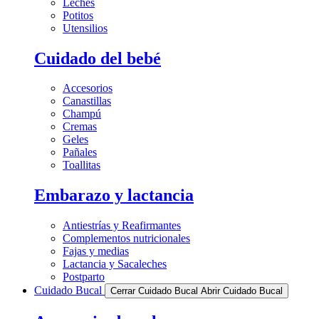
Leches
Potitos
Utensilios
Cuidado del bebé
Accesorios
Canastillas
Champú
Cremas
Geles
Pañales
Toallitas
Embarazo y lactancia
Antiestrías y Reafirmantes
Complementos nutricionales
Fajas y medias
Lactancia y Sacaleches
Postparto
Cuidado Bucal
Cerrar Cuidado Bucal
Abrir Cuidado Bucal