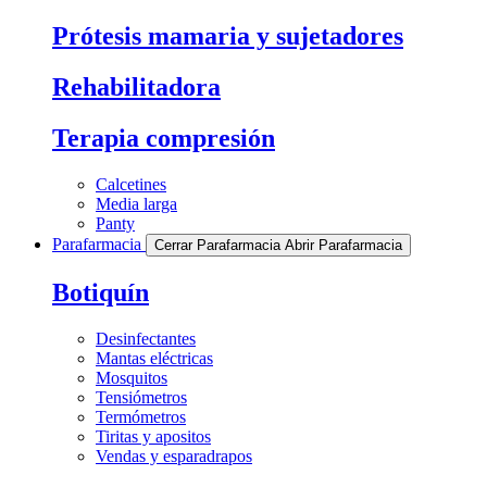
Prótesis mamaria y sujetadores
Rehabilitadora
Terapia compresión
Calcetines
Media larga
Panty
Parafarmacia
Cerrar Parafarmacia
Abrir Parafarmacia
Botiquín
Desinfectantes
Mantas eléctricas
Mosquitos
Tensiómetros
Termómetros
Tiritas y apositos
Vendas y esparadrapos