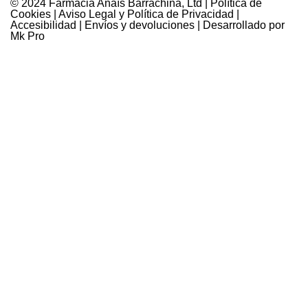
© 2024 Farmàcia Anaïs Barrachina, Ltd |
Política de
Cookies
|
Aviso Legal y Política de Privacidad
|
Accesibilidad
|
Envíos y devoluciones
| Desarrollado por
Mk Pro