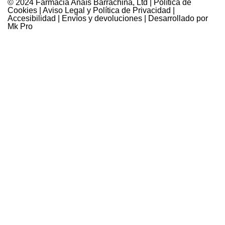
© 2024 Farmàcia Anaïs Barrachina, Ltd |
Política de
Cookies
|
Aviso Legal y Política de Privacidad
|
Accesibilidad
|
Envíos y devoluciones
| Desarrollado por
Mk Pro