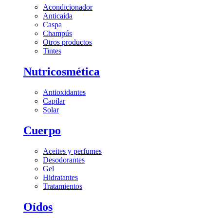
Acondicionador
Anticaída
Caspa
Champús
Otros productos
Tintes
Nutricosmética
Antioxidantes
Capilar
Solar
Cuerpo
Aceites y perfumes
Desodorantes
Gel
Hidratantes
Tratamientos
Oídos