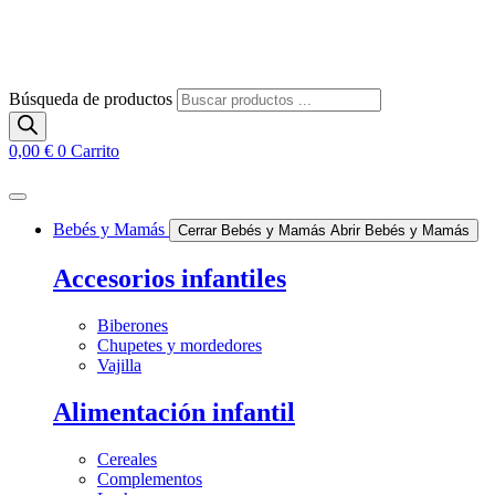
Búsqueda de productos
0,00
€
0
Carrito
Bebés y Mamás
Cerrar Bebés y Mamás
Abrir Bebés y Mamás
Accesorios infantiles
Biberones
Chupetes y mordedores
Vajilla
Alimentación infantil
Cereales
Complementos