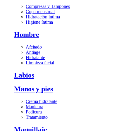
Compresas y Tampones
Copa menstrual
Hidratación íntima
Higiene íntima
Hombre
Afeitado
Antiage
Hidratante
Limpieza facial
Labios
Manos y pies
Crema hidratante
Manicura
Pedicura
Tratamiento
Maquillaje