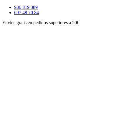
Ir
936 819 389
al
697 48 70 84
contenido
Envíos gratis en pedidos superiores a 50€