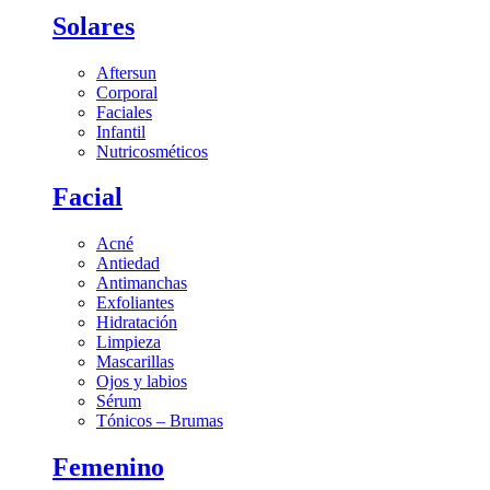
Solares
Aftersun
Corporal
Faciales
Infantil
Nutricosméticos
Facial
Acné
Antiedad
Antimanchas
Exfoliantes
Hidratación
Limpieza
Mascarillas
Ojos y labios
Sérum
Tónicos – Brumas
Femenino