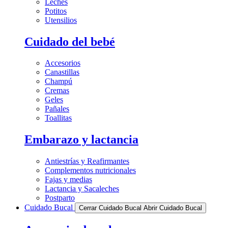
Leches
Potitos
Utensilios
Cuidado del bebé
Accesorios
Canastillas
Champú
Cremas
Geles
Pañales
Toallitas
Embarazo y lactancia
Antiestrías y Reafirmantes
Complementos nutricionales
Fajas y medias
Lactancia y Sacaleches
Postparto
Cuidado Bucal
Cerrar Cuidado Bucal
Abrir Cuidado Bucal