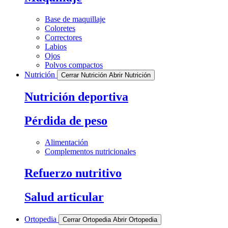
Base de maquillaje
Coloretes
Correctores
Labios
Ojos
Polvos compactos
Nutrición
Cerrar Nutrición
Abrir Nutrición
Nutrición deportiva
Pérdida de peso
Alimentación
Complementos nutricionales
Refuerzo nutritivo
Salud articular
Ortopedia
Cerrar Ortopedia
Abrir Ortopedia