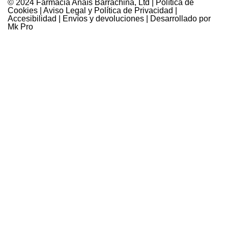
© 2024 Farmàcia Anaïs Barrachina, Ltd |
Política de
Cookies
|
Aviso Legal y Política de Privacidad
|
Accesibilidad
|
Envíos y devoluciones
| Desarrollado por
Mk Pro