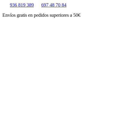
Ir
936 819 389
697 48 70 84
al
Envíos gratis en pedidos superiores a 50€
contenido