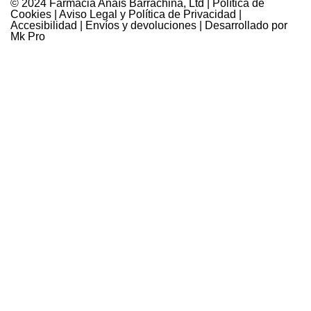
© 2024 Farmàcia Anaïs Barrachina, Ltd |
Política de
Cookies
|
Aviso Legal y Política de Privacidad
|
Accesibilidad
|
Envíos y devoluciones
| Desarrollado por
Mk Pro