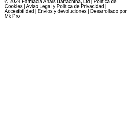
© 2024 Farmàcia Anaïs Barrachina, Ltd |
Política de
Cookies
|
Aviso Legal y Política de Privacidad
|
Accesibilidad
|
Envíos y devoluciones
| Desarrollado por
Mk Pro