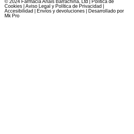
© 2024 Farmàcia Anaïs Barrachina, Ltd |
Política de
Cookies
|
Aviso Legal y Política de Privacidad
|
Accesibilidad
|
Envíos y devoluciones
| Desarrollado por
Mk Pro