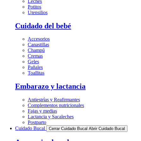
Leches
Potitos
Utensilios
Cuidado del bebé
Accesorios
Canastillas
Champú
Cremas
Geles
Pañales
Toallitas
Embarazo y lactancia
Antiestrías y Reafirmantes
Complementos nutricionales
Fajas y medias
Lactancia y Sacaleches
Postparto
Cuidado Bucal
Cerrar Cuidado Bucal
Abrir Cuidado Bucal