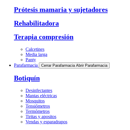
Prótesis mamaria y sujetadores
Rehabilitadora
Terapia compresión
Calcetines
Media larga
Panty
Parafarmacia
Cerrar Parafarmacia
Abrir Parafarmacia
Botiquín
Desinfectantes
Mantas eléctricas
Mosquitos
Tensiómetros
Termómetros
Tiritas y apositos
Vendas y esparadrapos