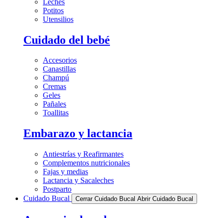
Leches
Potitos
Utensilios
Cuidado del bebé
Accesorios
Canastillas
Champú
Cremas
Geles
Pañales
Toallitas
Embarazo y lactancia
Antiestrías y Reafirmantes
Complementos nutricionales
Fajas y medias
Lactancia y Sacaleches
Postparto
Cuidado Bucal
Cerrar Cuidado Bucal
Abrir Cuidado Bucal