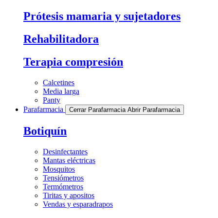
Prótesis mamaria y sujetadores
Rehabilitadora
Terapia compresión
Calcetines
Media larga
Panty
Parafarmacia
Cerrar Parafarmacia
Abrir Parafarmacia
Botiquín
Desinfectantes
Mantas eléctricas
Mosquitos
Tensiómetros
Termómetros
Tiritas y apositos
Vendas y esparadrapos