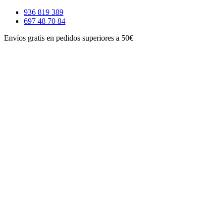
Ir
936 819 389
al
697 48 70 84
contenido
Envíos gratis en pedidos superiores a 50€