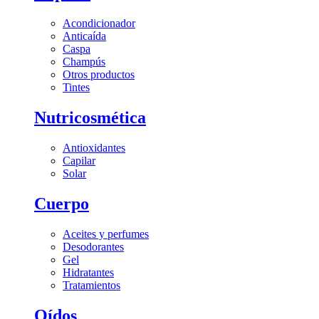
Acondicionador
Anticaída
Caspa
Champús
Otros productos
Tintes
Nutricosmética
Antioxidantes
Capilar
Solar
Cuerpo
Aceites y perfumes
Desodorantes
Gel
Hidratantes
Tratamientos
Oídos