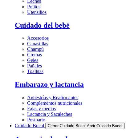
Leches
Potitos
Utensilios
Cuidado del bebé
Accesorios
Canastillas
Champú
Cremas
Geles
Pañales
Toallitas
Embarazo y lactancia
Antiestrías y Reafirmantes
Complementos nutricionales
Fajas y medias
Lactancia y Sacaleches
Postparto
Cuidado Bucal
Cerrar Cuidado Bucal
Abrir Cuidado Bucal