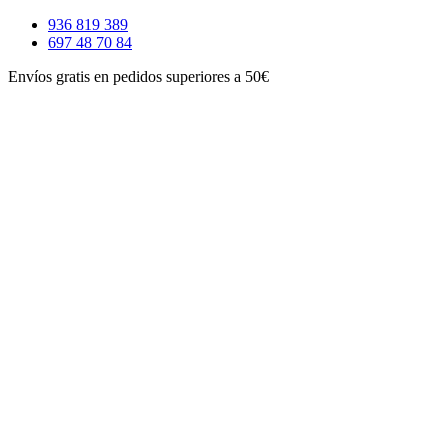
Ir
936 819 389
al
697 48 70 84
contenido
Envíos gratis en pedidos superiores a 50€