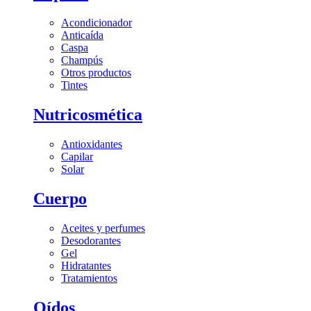
Acondicionador
Anticaída
Caspa
Champús
Otros productos
Tintes
Nutricosmética
Antioxidantes
Capilar
Solar
Cuerpo
Aceites y perfumes
Desodorantes
Gel
Hidratantes
Tratamientos
Oídos