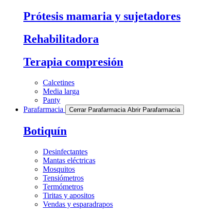
Prótesis mamaria y sujetadores
Rehabilitadora
Terapia compresión
Calcetines
Media larga
Panty
Parafarmacia
Cerrar Parafarmacia
Abrir Parafarmacia
Botiquín
Desinfectantes
Mantas eléctricas
Mosquitos
Tensiómetros
Termómetros
Tiritas y apositos
Vendas y esparadrapos