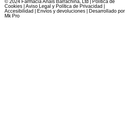
© 2024 Farmàcia Anaïs Barrachina, Ltd |
Política de
Cookies
|
Aviso Legal y Política de Privacidad
|
Accesibilidad
|
Envíos y devoluciones
| Desarrollado por
Mk Pro