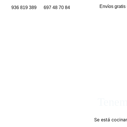
Envíos gratis
936 819 389
697 48 70 84
Tenemo
Se está cocinan