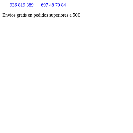
Ir
936 819 389
697 48 70 84
al
Envíos gratis en pedidos superiores a 50€
contenido