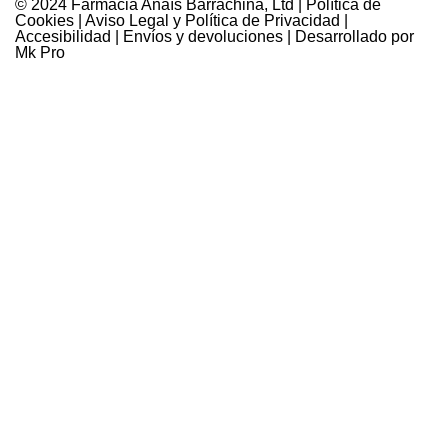
© 2024 Farmàcia Anaïs Barrachina, Ltd |
Política de
Cookies
|
Aviso Legal y Política de Privacidad
|
Accesibilidad
|
Envíos y devoluciones
| Desarrollado por
Mk Pro