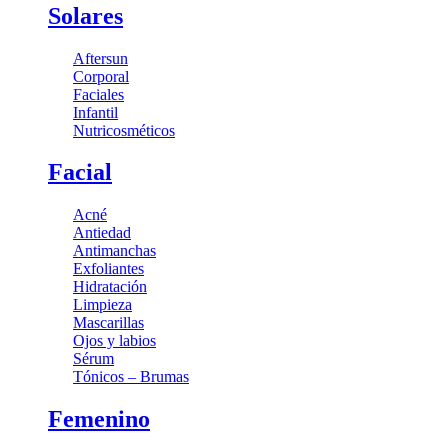
Solares
Aftersun
Corporal
Faciales
Infantil
Nutricosméticos
Facial
Acné
Antiedad
Antimanchas
Exfoliantes
Hidratación
Limpieza
Mascarillas
Ojos y labios
Sérum
Tónicos – Brumas
Femenino