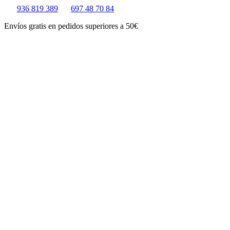
Ir
936 819 389
697 48 70 84
al
Envíos gratis en pedidos superiores a 50€
contenido