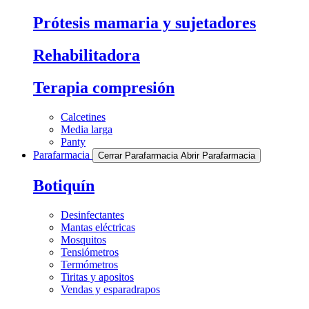
Prótesis mamaria y sujetadores
Rehabilitadora
Terapia compresión
Calcetines
Media larga
Panty
Parafarmacia
Cerrar Parafarmacia
Abrir Parafarmacia
Botiquín
Desinfectantes
Mantas eléctricas
Mosquitos
Tensiómetros
Termómetros
Tiritas y apositos
Vendas y esparadrapos