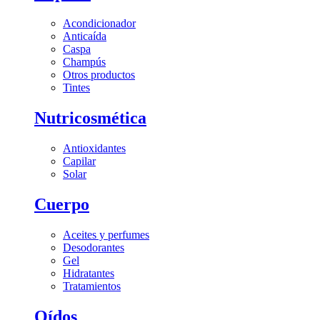
Acondicionador
Anticaída
Caspa
Champús
Otros productos
Tintes
Nutricosmética
Antioxidantes
Capilar
Solar
Cuerpo
Aceites y perfumes
Desodorantes
Gel
Hidratantes
Tratamientos
Oídos