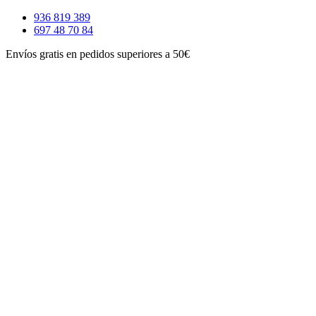
Ir
936 819 389
al
697 48 70 84
contenido
Envíos gratis en pedidos superiores a 50€