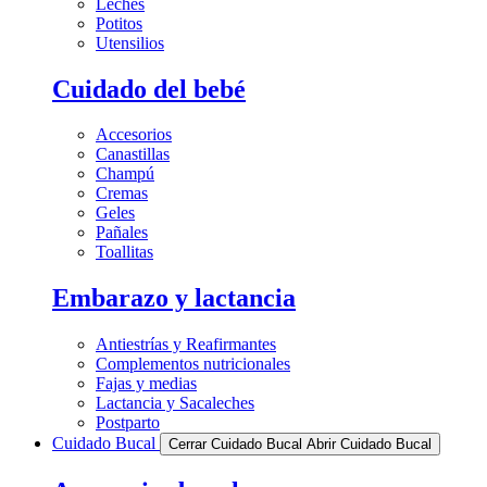
Leches
Potitos
Utensilios
Cuidado del bebé
Accesorios
Canastillas
Champú
Cremas
Geles
Pañales
Toallitas
Embarazo y lactancia
Antiestrías y Reafirmantes
Complementos nutricionales
Fajas y medias
Lactancia y Sacaleches
Postparto
Cuidado Bucal
Cerrar Cuidado Bucal
Abrir Cuidado Bucal