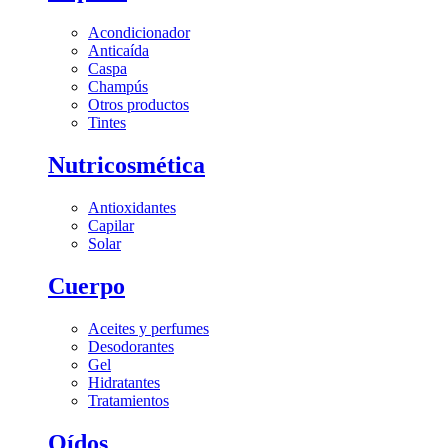
Acondicionador
Anticaída
Caspa
Champús
Otros productos
Tintes
Nutricosmética
Antioxidantes
Capilar
Solar
Cuerpo
Aceites y perfumes
Desodorantes
Gel
Hidratantes
Tratamientos
Oídos