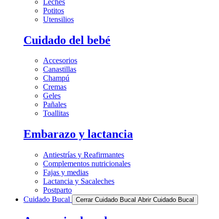
Leches
Potitos
Utensilios
Cuidado del bebé
Accesorios
Canastillas
Champú
Cremas
Geles
Pañales
Toallitas
Embarazo y lactancia
Antiestrías y Reafirmantes
Complementos nutricionales
Fajas y medias
Lactancia y Sacaleches
Postparto
Cuidado Bucal
Cerrar Cuidado Bucal
Abrir Cuidado Bucal