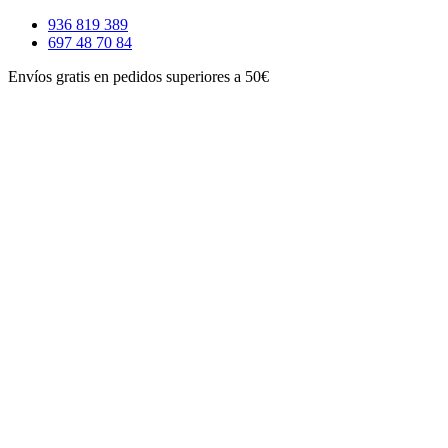
Ir
936 819 389
al
697 48 70 84
contenido
Envíos gratis en pedidos superiores a 50€