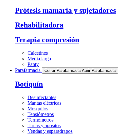
Prótesis mamaria y sujetadores
Rehabilitadora
Terapia compresión
Calcetines
Media larga
Panty
Parafarmacia
Cerrar Parafarmacia
Abrir Parafarmacia
Botiquín
Desinfectantes
Mantas eléctricas
Mosquitos
Tensiómetros
Termómetros
Tiritas y apositos
Vendas y esparadrapos