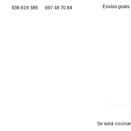
Envíos gratis
936 819 389
697 48 70 84
Tenemo
Se está cocinan