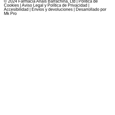
© 2024 Farmàcia Anaïs Barrachina, Ltd |
Política de
Cookies
|
Aviso Legal y Política de Privacidad
|
Accesibilidad
|
Envíos y devoluciones
| Desarrollado por
Mk Pro