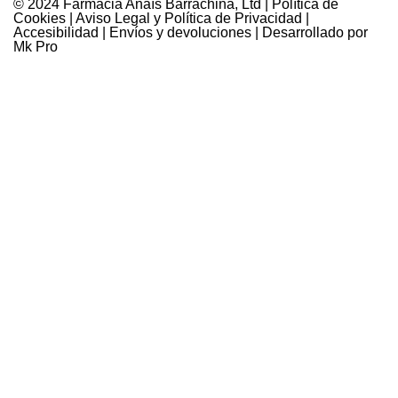
© 2024 Farmàcia Anaïs Barrachina, Ltd |
Política de
Cookies
|
Aviso Legal y Política de Privacidad
|
Accesibilidad
|
Envíos y devoluciones
| Desarrollado por
Mk Pro