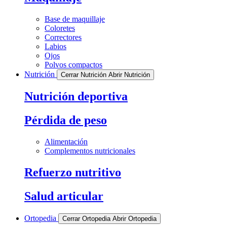
Base de maquillaje
Coloretes
Correctores
Labios
Ojos
Polvos compactos
Nutrición
Cerrar Nutrición
Abrir Nutrición
Nutrición deportiva
Pérdida de peso
Alimentación
Complementos nutricionales
Refuerzo nutritivo
Salud articular
Ortopedia
Cerrar Ortopedia
Abrir Ortopedia