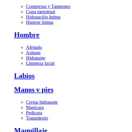
Compresas y Tampones
Copa menstrual
Hidratación íntima
Higiene íntima
Hombre
Afeitado
Antiage
Hidratante
Limpieza facial
Labios
Manos y pies
Crema hidratante
Manicura
Pedicura
Tratamiento
Maquillaje