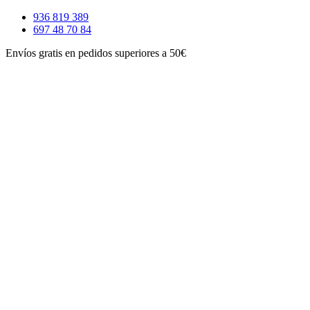
Ir
936 819 389
al
697 48 70 84
contenido
Envíos gratis en pedidos superiores a 50€