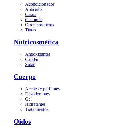
Acondicionador
Anticaída
Caspa
Champús
Otros productos
Tintes
Nutricosmética
Antioxidantes
Capilar
Solar
Cuerpo
Aceites y perfumes
Desodorantes
Gel
Hidratantes
Tratamientos
Oídos