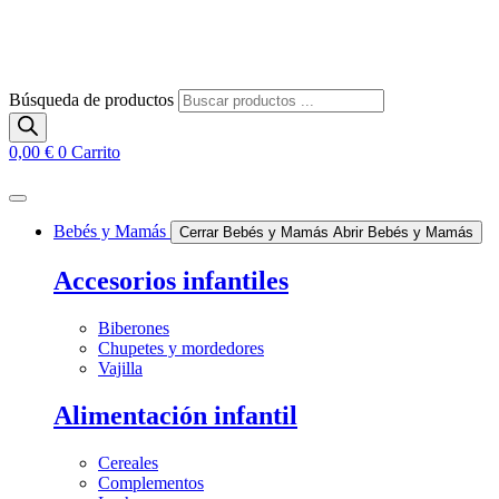
Búsqueda de productos
0,00
€
0
Carrito
Bebés y Mamás
Cerrar Bebés y Mamás
Abrir Bebés y Mamás
Accesorios infantiles
Biberones
Chupetes y mordedores
Vajilla
Alimentación infantil
Cereales
Complementos