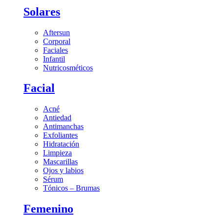
Solares
Aftersun
Corporal
Faciales
Infantil
Nutricosméticos
Facial
Acné
Antiedad
Antimanchas
Exfoliantes
Hidratación
Limpieza
Mascarillas
Ojos y labios
Sérum
Tónicos – Brumas
Femenino