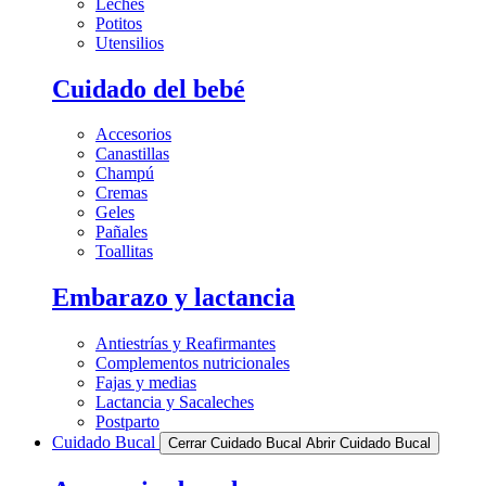
Leches
Potitos
Utensilios
Cuidado del bebé
Accesorios
Canastillas
Champú
Cremas
Geles
Pañales
Toallitas
Embarazo y lactancia
Antiestrías y Reafirmantes
Complementos nutricionales
Fajas y medias
Lactancia y Sacaleches
Postparto
Cuidado Bucal
Cerrar Cuidado Bucal
Abrir Cuidado Bucal